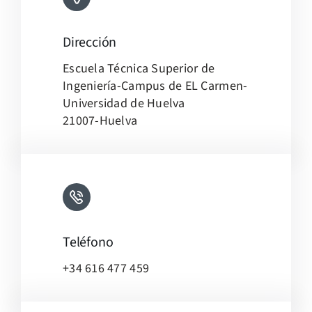
Dirección
Leaflet
|
Map tiles by
CARTO
, under
CC BY 3.0
. Data by
Escuela Técnica Superior de
OpenStreetMap
, under ODbL.
Ingeniería-Campus de EL Carmen-
Universidad de Huelva
21007-Huelva
Teléfono
+34 616 477 459