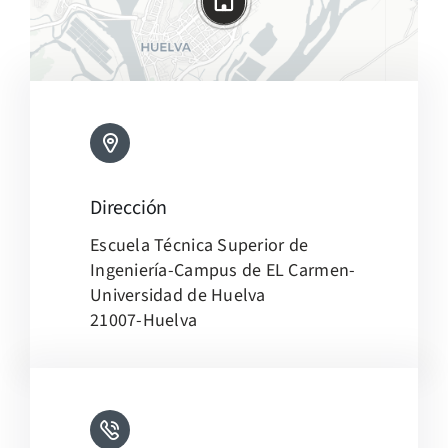
Dirección
Leaflet
|
Map tiles by
CARTO
, under
CC BY 3.0
. Data by
Escuela Técnica Superior de
OpenStreetMap
, under ODbL.
Ingeniería-Campus de EL Carmen-
Universidad de Huelva
21007-Huelva