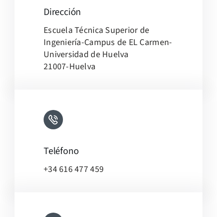
Dirección
Leaflet
|
Map tiles by
CARTO
, under
CC BY 3.0
. Data by
Escuela Técnica Superior de
OpenStreetMap
, under ODbL.
Ingeniería-Campus de EL Carmen-
Universidad de Huelva
21007-Huelva
Teléfono
+34 616 477 459