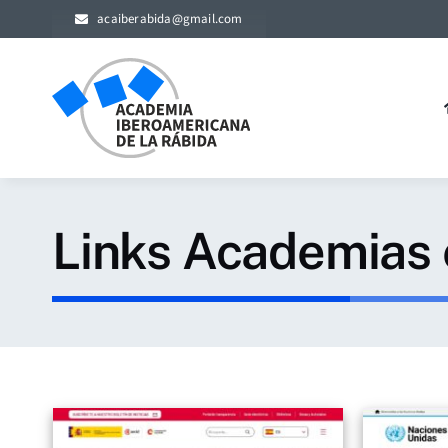
Skip
acaiberabida@gmail.com
to
content
Links Academias e