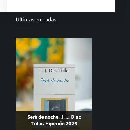
Últimas entradas
Gonzalo Guerrero, padre del
El cambio que nunca llega…
mestizaje
Será de noche. J. J. Díaz
Trillo. Hiperión 2026