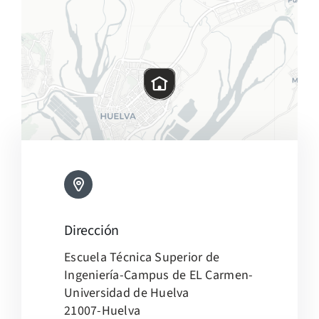
Dirección
Leaflet
|
Map tiles by
CARTO
, under
CC BY 3.0
. Data by
Escuela Técnica Superior de
OpenStreetMap
, under ODbL.
Ingeniería-Campus de EL Carmen-
Universidad de Huelva
21007-Huelva