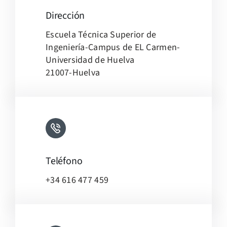
Dirección
Leaflet
|
Map tiles by
CARTO
, under
CC BY 3.0
. Data by
Escuela Técnica Superior de
OpenStreetMap
, under ODbL.
Ingeniería-Campus de EL Carmen-
Universidad de Huelva
21007-Huelva
Teléfono
+34 616 477 459