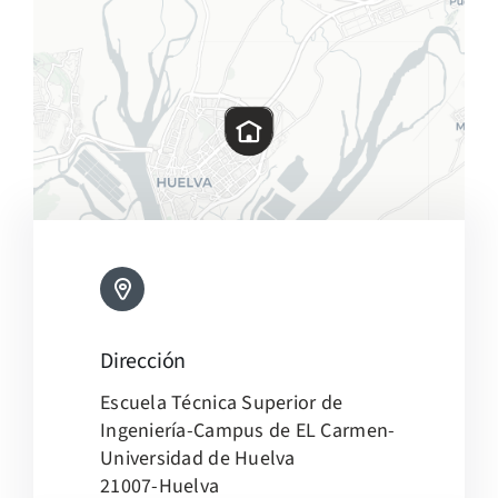
Dirección
Leaflet
|
Map tiles by
CARTO
, under
CC BY 3.0
. Data by
Escuela Técnica Superior de
OpenStreetMap
, under ODbL.
Ingeniería-Campus de EL Carmen-
Universidad de Huelva
21007-Huelva