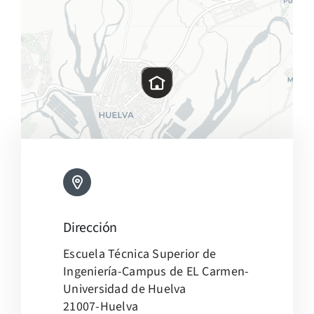
Dirección
Leaflet
|
Map tiles by
CARTO
, under
CC BY 3.0
. Data by
Escuela Técnica Superior de
OpenStreetMap
, under ODbL.
Ingeniería-Campus de EL Carmen-
Universidad de Huelva
21007-Huelva