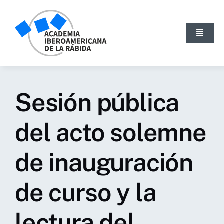
Skip
to
content
Toggle
Navigat
INICIO
LA ACADEMIA
Sesión pública
ACTIVIDADES
NOTICIAS
del acto solemne
PUBLICACIONES
de inauguración
BLOG
GALERÍA
de curso y la
SEARCH
FOR:
lectura del