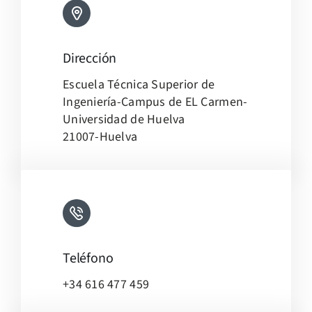
Dirección
Leaflet
|
Map tiles by
CARTO
, under
CC BY 3.0
. Data by
Escuela Técnica Superior de
OpenStreetMap
, under ODbL.
Ingeniería-Campus de EL Carmen-
Universidad de Huelva
21007-Huelva
Teléfono
+34 616 477 459