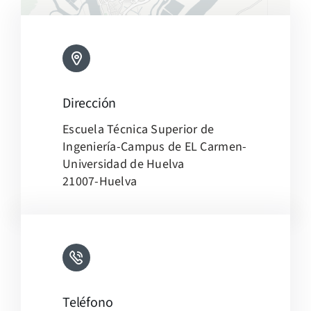
Dirección
Leaflet
|
Map tiles by
CARTO
, under
CC BY 3.0
. Data by
Escuela Técnica Superior de
OpenStreetMap
, under ODbL.
Ingeniería-Campus de EL Carmen-
Universidad de Huelva
21007-Huelva
Teléfono