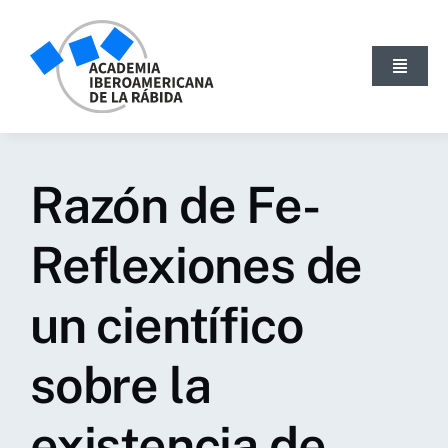
Skip
to
content
Toggle
Navigat
INICIO
LA ACADEMIA
Razón de Fe-
ACTIVIDADES
NOTICIAS
Reflexiones de
PUBLICACIONES
un científico
BLOG
GALERÍA
sobre la
SEARCH
FOR:
existencia de