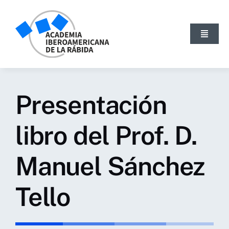
Skip
to
content
Toggle
Navigat
INICIO
LA ACADEMIA
Presentación
ACTIVIDADES
NOTICIAS
libro del Prof. D.
PUBLICACIONES
Manuel Sánchez
BLOG
GALERÍA
Tello
SEARCH
FOR: