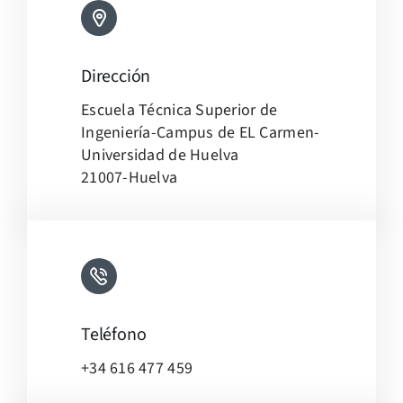
Dirección
Leaflet
|
Map tiles by
CARTO
, under
CC BY 3.0
. Data by
Escuela Técnica Superior de
OpenStreetMap
, under ODbL.
Ingeniería-Campus de EL Carmen-
Universidad de Huelva
21007-Huelva
Teléfono
+34 616 477 459