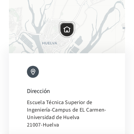
Dirección
Leaflet
|
Map tiles by
CARTO
, under
CC BY 3.0
. Data by
Escuela Técnica Superior de
OpenStreetMap
, under ODbL.
Ingeniería-Campus de EL Carmen-
Universidad de Huelva
21007-Huelva