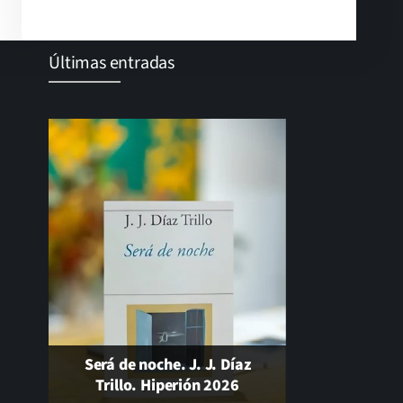
Últimas entradas
Gonzalo Guerrero, padre del
El cambio que nunca llega…
mestizaje
Será de noche. J. J. Díaz
Trillo. Hiperión 2026