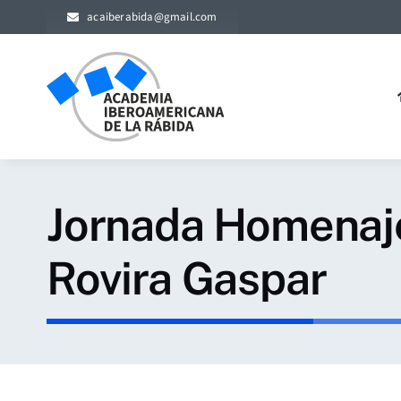
Skip
acaiberabida@gmail.com
to
content
Jornada Homenaje
Rovira Gaspar