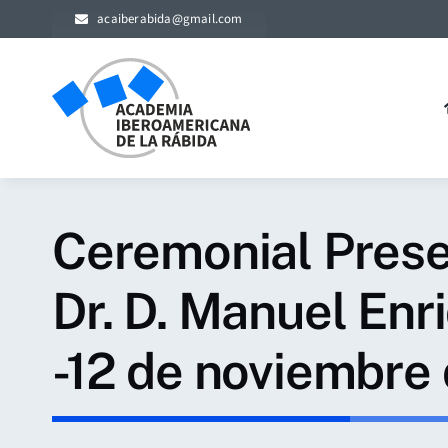
Skip
acaiberabida@gmail.com
to
content
Ceremonial Presen
Dr. D. Manuel En
-12 de noviembre