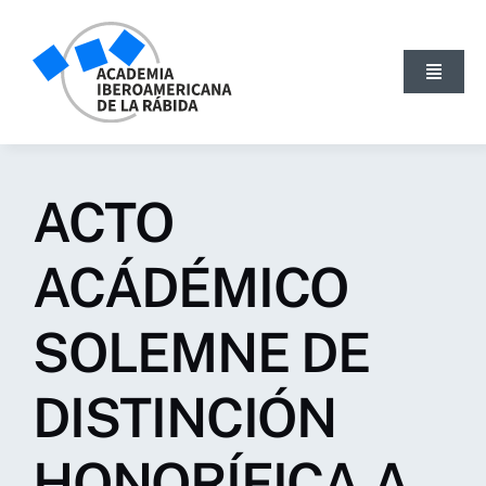
Skip
to
content
Toggle
Navigat
INICIO
LA ACADEMIA
ACTO
ACTIVIDADES
NOTICIAS
ACÁDÉMICO
PUBLICACIONES
SOLEMNE DE
BLOG
GALERÍA
DISTINCIÓN
SEARCH
FOR:
HONORÍFICA A