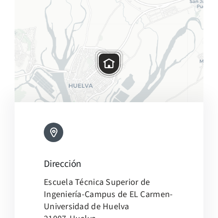
Dirección
Leaflet
|
Map tiles by
CARTO
, under
CC BY 3.0
. Data by
Escuela Técnica Superior de
OpenStreetMap
, under ODbL.
Ingeniería-Campus de EL Carmen-
Universidad de Huelva