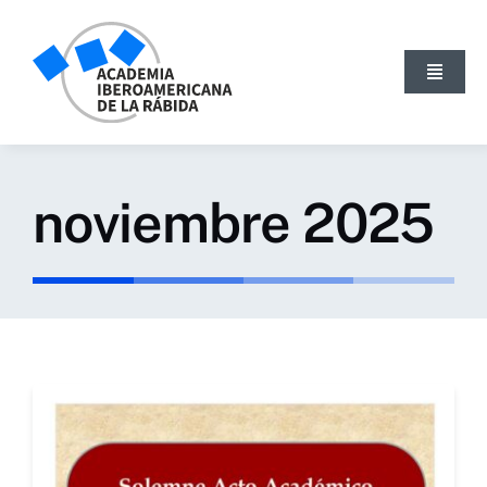
Skip
to
content
Toggle
Navigat
INICIO
LA ACADEMIA
noviembre 2025
ACTIVIDADES
NOTICIAS
PUBLICACIONES
BLOG
GALERÍA
SEARCH
FOR: